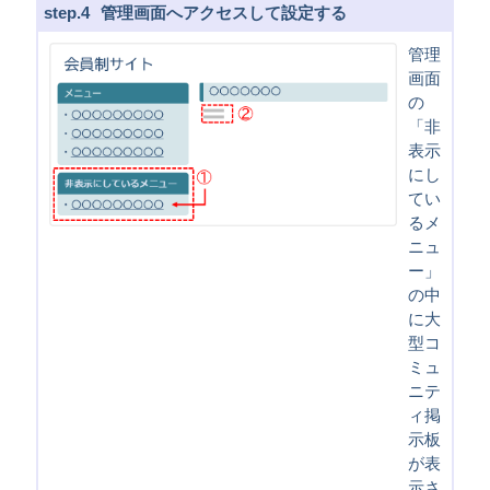
4
管理画面へアクセスして設定する
管理
画面
の
「非
表示
にし
てい
るメ
ニュ
ー」
の中
に大
型コ
ミュ
ニテ
ィ掲
示板
が表
示さ