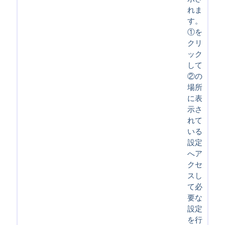
れま
す。
①を
クリ
ック
して
②の
場所
に表
示さ
れて
いる
設定
へア
クセ
スし
て必
要な
設定
を行