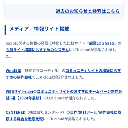
過去のお知らせと検索はこちら
メディア／情報サイト掲載
SaaSに関する情報の発信に特化した比較サイト『
起業LOG SaaS
』の
会員サイト構築におすすめのシステム
にLCK cloudが掲載されまし
た。
Web幹事
（株式会社ユーティル）の
コミュニティサイトの構築におす
すめの制作会社
でLCK cloudが紹介されました。
WEBサイトnavi
の
コミュニティサイトのおすすめホームページ制作会
社6選【2024年最新】
でLCK cloudが紹介されました。
CENTERED
（株式会社センタード）の
自作/無料ツール/制作会社に依
頼する場合を徹底比較
にLCK cloudが掲載されました。