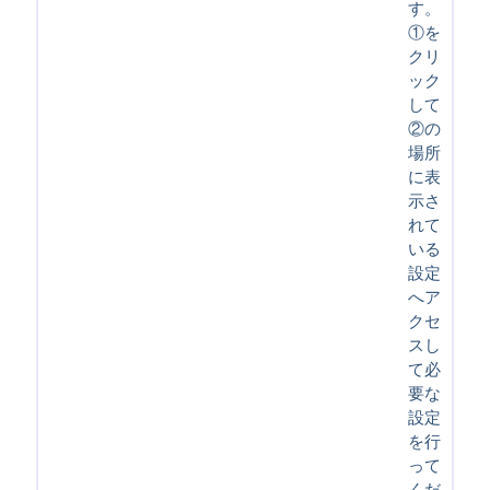
す。
①を
クリ
ック
して
②の
場所
に表
示さ
れて
いる
設定
へア
クセ
スし
て必
要な
設定
を行
って
くだ