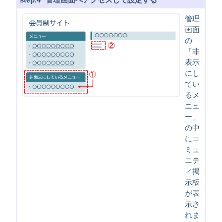
管理
画面
の
「非
表示
にし
てい
るメ
ニュ
ー」
の中
にコ
ミュ
ニテ
ィ掲
示板
が表
示さ
れま