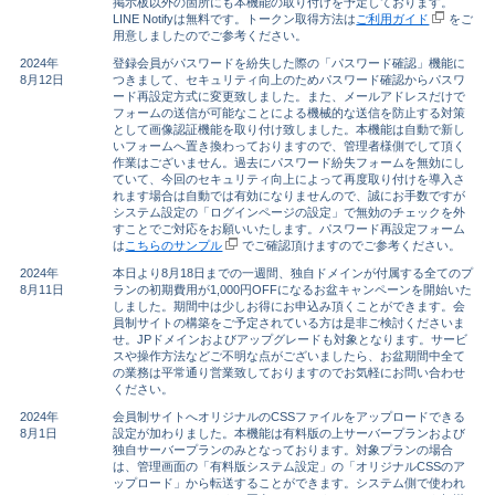
掲示板以外の箇所にも本機能の取り付けを予定しております。
LINE Notifyは無料です。トークン取得方法は
ご利用ガイド
をご
用意しましたのでご参考ください。
2024年
登録会員がパスワードを紛失した際の「パスワード確認」機能に
8月12日
つきまして、セキュリティ向上のためパスワード確認からパスワ
ード再設定方式に変更致しました。また、メールアドレスだけで
フォームの送信が可能なことによる機械的な送信を防止する対策
として画像認証機能を取り付け致しました。本機能は自動で新し
いフォームへ置き換わっておりますので、管理者様側でして頂く
作業はございません。過去にパスワード紛失フォームを無効にし
ていて、今回のセキュリティ向上によって再度取り付けを導入さ
れます場合は自動では有効になりませんので、誠にお手数ですが
システム設定の「ログインページの設定」で無効のチェックを外
すことでご対応をお願いいたします。パスワード再設定フォーム
は
こちらのサンプル
でご確認頂けますのでご参考ください。
2024年
本日より8月18日までの一週間、独自ドメインが付属する全てのプ
8月11日
ランの初期費用が1,000円OFFになるお盆キャンペーンを開始いた
しました。期間中は少しお得にお申込み頂くことができます。会
員制サイトの構築をご予定されている方は是非ご検討くださいま
せ。JPドメインおよびアップグレードも対象となります。サービ
スや操作方法などご不明な点がございましたら、お盆期間中全て
の業務は平常通り営業致しておりますのでお気軽にお問い合わせ
ください。
2024年
会員制サイトへオリジナルのCSSファイルをアップロードできる
8月1日
設定が加わりました。本機能は有料版の上サーバープランおよび
独自サーバープランのみとなっております。対象プランの場合
は、管理画面の「有料版システム設定」の「オリジナルCSSのア
ップロード」から転送することができます。システム側で使われ