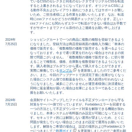
ているCSSのセレクタと同名のセレクタでオリジナルCSSを転送
すると上書きされるようになっております。オリジナルCSSによ
る動作不良およびレイアウト崩れにつきましてはサポートが難し
いため、ご担当者様による作業をお願いいたします。なお、転送
時にcssファイルかどうかの簡易チェックがございます。正しい
cssファイルにも関わらずエラーで転送ができない場合はお手数で
すがサポートまでファイル添付の上ご連絡をお願い申し上げま
す。
2024年
ショッピングカートで一つの商品に複数の種類を登録できるよう
7月25日
になりました。登録方法は商品登録画面の価格入力欄に「単体の
価格で販売する」「複数種類の価格で販売する」を選べるように
なっております。今まで通り変更を行わない場合はそのままの状
態で問題ございません。「複数種類の価格で販売する」に切り替
えることで種類名、価格、在庫数を複数登録できるようになりま
す。購入者側はプルダウンから選んで購入することができます。
実際に稼働している
サンプル
を更新致しましたのでご参考くだ
さい。また、今回のアップデートで決済完了後に在庫がなくなっ
た場合にシステム側で自動返金を行い、購入処理が行われないよ
うになりました。滅多にございませんが運営者様側に決済通知と
同時に返金通知が届いた場合は在庫によるエラーであることと把
握をお願いいたします。
2024年
会員制サイトへアップしたファイルを不正ダウンロードから守る
7月15日
対策をサーバー側で行っていますが、Forbiddenエラーを回避する
一つの方法として不正ダウンロード対策を解除できる機能が加わ
りました。本体システムが有料版のみ設定が可能になっておりま
す。セキュリティ的には解除しない運用が望ましいため、とくに
問題が発生していない場合はこのままの設定で運用をお願いいた
します。解除をご希望の場合は、設定の場所およびForbiddenエラ
ーにつきまして
ご利用ガイド
を更新致しましたのでご参照お願