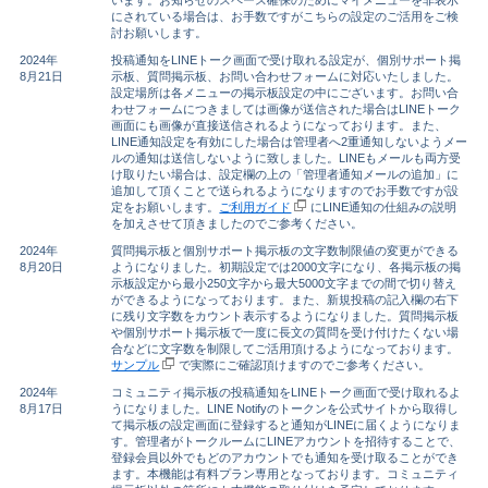
にされている場合は、お手数ですがこちらの設定のご活用をご検
討お願いします。
2024年
投稿通知をLINEトーク画面で受け取れる設定が、個別サポート掲
8月21日
示板、質問掲示板、お問い合わせフォームに対応いたしました。
設定場所は各メニューの掲示板設定の中にございます。お問い合
わせフォームにつきましては画像が送信された場合はLINEトーク
画面にも画像が直接送信されるようになっております。また、
LINE通知設定を有効にした場合は管理者へ2重通知しないようメー
ルの通知は送信しないように致しました。LINEもメールも両方受
け取りたい場合は、設定欄の上の「管理者通知メールの追加」に
追加して頂くことで送られるようになりますのでお手数ですが設
定をお願いします。
ご利用ガイド
にLINE通知の仕組みの説明
を加えさせて頂きましたのでご参考ください。
2024年
質問掲示板と個別サポート掲示板の文字数制限値の変更ができる
8月20日
ようになりました。初期設定では2000文字になり、各掲示板の掲
示板設定から最小250文字から最大5000文字までの間で切り替え
ができるようになっております。また、新規投稿の記入欄の右下
に残り文字数をカウント表示するようになりました。質問掲示板
や個別サポート掲示板で一度に長文の質問を受け付けたくない場
合などに文字数を制限してご活用頂けるようになっております。
サンプル
で実際にご確認頂けますのでご参考ください。
2024年
コミュニティ掲示板の投稿通知をLINEトーク画面で受け取れるよ
8月17日
うになりました。LINE Notifyのトークンを公式サイトから取得し
て掲示板の設定画面に登録すると通知がLINEに届くようになりま
す。管理者がトークルームにLINEアカウントを招待することで、
登録会員以外でもどのアカウントでも通知を受け取ることができ
ます。本機能は有料プラン専用となっております。コミュニティ