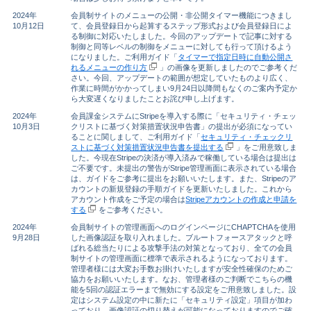
2024年
会員制サイトのメニューの公開・非公開タイマー機能につきまし
10月12日
て、会員登録日から起算するステップ形式および会員登録日によ
る制御に対応いたしました。今回のアップデートで記事に対する
制御と同等レベルの制御をメニューに対しても行って頂けるよう
になりました。ご利用ガイド「
タイマーで指定日時に自動公開さ
れるメニューの作り方
」の画像を更新しましたのでご参考くだ
さい。今回、アップデートの範囲が想定していたものより広く、
作業に時間がかかってしまい9月24日以降間もなくのご案内予定か
ら大変遅くなりましたことお詫び申し上げます。
2024年
会員課金システムにStripeを導入する際に「セキュリティ・チェッ
10月3日
クリストに基づく対策措置状況申告書」の提出が必須になってい
ることに関しまして、ご利用ガイド「
セキュリティ・チェックリ
ストに基づく対策措置状況申告書を提出する
」をご用意致しま
した。今現在Stripeの決済が導入済みで稼働している場合は提出は
ご不要です。未提出の警告がStripe管理画面に表示されている場合
は、ガイドをご参考に提出をお願いいたします。また、Stripeのア
カウントの新規登録の手順ガイドを更新いたしました。これから
アカウント作成をご予定の場合は
Stripeアカウントの作成と申請を
する
をご参考ください。
2024年
会員制サイトの管理画面へのログインページにCHAPTCHAを使用
9月28日
した画像認証を取り入れました。ブルートフォースアタックと呼
ばれる総当たりによる攻撃手法の対策となっており、全ての会員
制サイトの管理画面に標準で表示されるようになっております。
管理者様には大変お手数お掛けいたしますが安全性確保のためご
協力をお願いいたします。なお、管理者様のご判断でこちらの機
能を5回の認証エラーまで無効にする設定をご用意致しました。設
定はシステム設定の中に新たに「セキュリティ設定」項目が加わ
っており、画像認証の切り替えが可能になっておりますのでご確