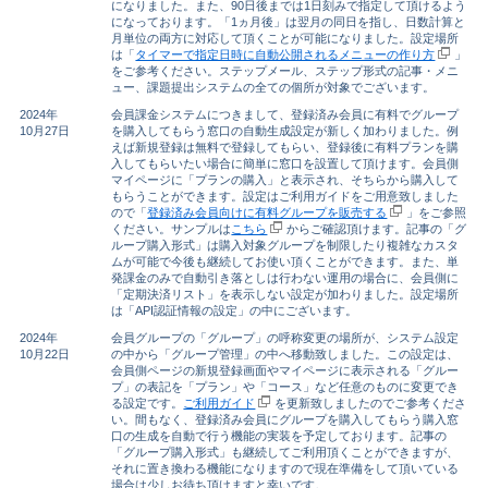
になりました。また、90日後までは1日刻みで指定して頂けるよう
になっております。「1ヵ月後」は翌月の同日を指し、日数計算と
月単位の両方に対応して頂くことが可能になりました。設定場所
は「
タイマーで指定日時に自動公開されるメニューの作り方
」
をご参考ください。ステップメール、ステップ形式の記事・メニ
ュー、課題提出システムの全ての個所が対象でございます。
2024年
会員課金システムにつきまして、登録済み会員に有料でグループ
10月27日
を購入してもらう窓口の自動生成設定が新しく加わりました。例
えば新規登録は無料で登録してもらい、登録後に有料プランを購
入してもらいたい場合に簡単に窓口を設置して頂けます。会員側
マイページに「プランの購入」と表示され、そちらから購入して
もらうことができます。設定はご利用ガイドをご用意致しました
ので「
登録済み会員向けに有料グループを販売する
」をご参照
ください。サンプルは
こちら
からご確認頂けます。記事の「グ
ループ購入形式」は購入対象グループを制限したり複雑なカスタ
ムが可能で今後も継続してお使い頂くことができます。また、単
発課金のみで自動引き落としは行わない運用の場合に、会員側に
「定期決済リスト」を表示しない設定が加わりました。設定場所
は「API認証情報の設定」の中にございます。
2024年
会員グループの「グループ」の呼称変更の場所が、システム設定
10月22日
の中から「グループ管理」の中へ移動致しました。この設定は、
会員側ページの新規登録画面やマイページに表示される「グルー
プ」の表記を「プラン」や「コース」など任意のものに変更でき
る設定です。
ご利用ガイド
を更新致しましたのでご参考くださ
い。間もなく、登録済み会員にグループを購入してもらう購入窓
口の生成を自動で行う機能の実装を予定しております。記事の
「グループ購入形式」も継続してご利用頂くことができますが、
それに置き換わる機能になりますので現在準備をして頂いている
場合は少しお待ち頂けますと幸いです。