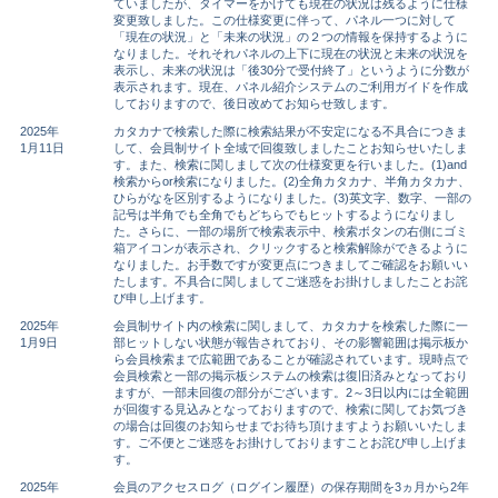
ていましたが、タイマーをかけても現在の状況は残るように仕様
変更致しました。この仕様変更に伴って、パネル一つに対して
「現在の状況」と「未来の状況」の２つの情報を保持するように
なりました。それそれパネルの上下に現在の状況と未来の状況を
表示し、未来の状況は「後30分で受付終了」というように分数が
表示されます。現在、パネル紹介システムのご利用ガイドを作成
しておりますので、後日改めてお知らせ致します。
2025年
カタカナで検索した際に検索結果が不安定になる不具合につきま
1月11日
して、会員制サイト全域で回復致しましたことお知らせいたしま
す。また、検索に関しまして次の仕様変更を行いました。(1)and
検索からor検索になりました。(2)全角カタカナ、半角カタカナ、
ひらがなを区別するようになりました。(3)英文字、数字、一部の
記号は半角でも全角でもどちらでもヒットするようになりまし
た。さらに、一部の場所で検索表示中、検索ボタンの右側にゴミ
箱アイコンが表示され、クリックすると検索解除ができるように
なりました。お手数ですが変更点につきましてご確認をお願いい
たします。不具合に関しましてご迷惑をお掛けしましたことお詫
び申し上げます。
2025年
会員制サイト内の検索に関しまして、カタカナを検索した際に一
1月9日
部ヒットしない状態が報告されており、その影響範囲は掲示板か
ら会員検索まで広範囲であることが確認されています。現時点で
会員検索と一部の掲示板システムの検索は復旧済みとなっており
ますが、一部未回復の部分がございます。2～3日以内には全範囲
が回復する見込みとなっておりますので、検索に関してお気づき
の場合は回復のお知らせまでお待ち頂けますようお願いいたしま
す。ご不便とご迷惑をお掛けしておりますことお詫び申し上げま
す。
2025年
会員のアクセスログ（ログイン履歴）の保存期間を3ヵ月から2年