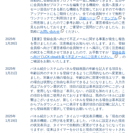
自動的に登録会員をプロフィール一覧に掲載ができます。近日中
に会員自身がプロフィールを編集できる機能や、会員へ直接メッ
セージ送信ができる新たな機能も予定致しておりますので今後の
アップデートにもご期待ください。全ての会員制サイトで無料で
ワンクリックでご利用頂けます。
詳細ページ
と
サンプル
を
ご用意致しましたのでご参考お願いします。運営者様からのご意
見もお待ちしております。ご要望やご質問がございましたら、お
気軽に
お問い合わせ
ください。
2025年
【重要】登録会員へ向けて不正メールに関する事案が発生し報告
1月28日
を受けましたため、注意喚起をお知らせいたします。また、登録
会員様へ向けて運営者様の会員制サイトへ掲示して頂く注意喚起
の例文をご用意させて頂きましたので、お手数ですが「
登録会員
へ向けてLCK cloudを装う不正メールにご注意ください。
」の
ご確認をお願いいたします。
2025年
パネル紹介システムのパネル登録画面の年齢を記入する項目を、
1月21日
年齢以外のテキストを登録できるように汎用的なものへ変更致し
ました。対象が人物の場合は、年齢以外に部署や担当エリア、物
の場合は状態など自由な表示ができるようになりました。入力方
式はプルダウン選択式で、項目の設定は基本設定の中にございま
す。使用しない場合は「表示しない」の設定も加わりました。こ
の項目を現在ご使用されております場合は、既存のパネルには影
響はございませんが、新しくパネルを登録される場合は基本設定
からプルダウンメニューに表示する選択項目の設定欄に記入して
から登録画面で選択して登録をお願いいたします。
2025年
パネル紹介システムの「タイムリー状況表示機能」を「現在の状
1月19日
況表示機能」に呼び名を変更しました。パネルに設定された現在
の状況表示は、タイマーで自動的に変更ができるようになってお
りますが、従来はタイマーをかけると現在の状況がリセットされ