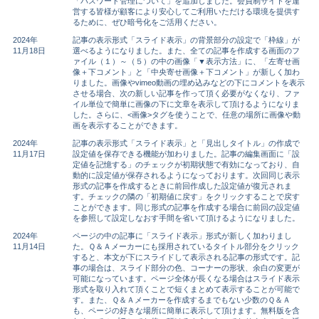
「パスワード管理について」を追加しました。会員制サイトを運
営する皆様が顧客により安心してご利用いただける環境を提供す
るために、ぜひ暗号化をご活用ください。
2024年
記事の表示形式「スライド表示」の背景部分の設定で「枠線」が
11月18日
選べるようになりました。また、全ての記事を作成する画面のフ
ァイル（１）～（５）の中の画像「▼表示方法」に、「左寄せ画
像＋下コメント」と「中央寄せ画像＋下コメント」が新しく加わ
りました。画像やvimeo動画の埋め込みなどの下にコメントを表示
させる場合、次の新しい記事を作って頂く必要がなくなり、ファ
イル単位で簡単に画像の下に文章を表示して頂けるようになりま
した。さらに、<画像>タグを使うことで、任意の場所に画像や動
画を表示することができます。
2024年
記事の表示形式「スライド表示」と「見出しタイトル」の作成で
11月17日
設定値を保存できる機能が加わりました。記事の編集画面に「設
定値を記憶する」のチェックが初期状態で有効になっており、自
動的に設定値が保存されるようになっております。次回同じ表示
形式の記事を作成するときに前回作成した設定値が復元されま
す。チェックの隣の「初期値に戻す」をクリックすることで戻す
ことができます。同じ形式の記事を作成する場合に前回の設定値
を参照して設定しなおす手間を省いて頂けるようになりました。
2024年
ページの中の記事に「スライド表示」形式が新しく加わりまし
11月14日
た。Ｑ＆Ａメーカーにも採用されているタイトル部分をクリック
すると、本文が下にスライドして表示される記事の形式です。記
事の場合は、スライド部分の色、コーナーの形状、余白の変更が
可能になっています。ページ全体が長くなる場合はスライド表示
形式を取り入れて頂くことで短くまとめて表示することが可能で
す。また、Ｑ＆Ａメーカーを作成するまでもない少数のＱ＆Ａ
も、ページの好きな場所に簡単に表示して頂けます。無料版を含