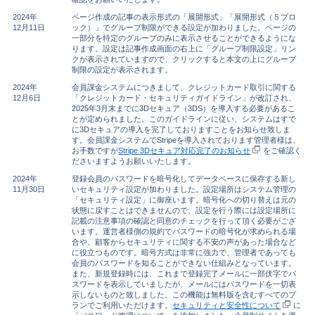
2024年
ページ作成の記事の表示形式の「展開形式」「展開形式（５ブロ
12月11日
ック）」でグループ制限ができる設定が加わりました。ページの
一部分を特定のグループのみに表示させることができるようにな
ります。設定は記事作成画面の右上に「グループ制限設定」リン
クが表示されていますので、クリックすると本文の上にグループ
制限の設定が表示されます。
2024年
会員課金システムにつきまして、クレジットカード取引に関する
12月6日
「クレジットカード・セキュリティガイドライン」が改訂され、
2025年3月末までに3Dセキュア（3DS）を導入する必要があるこ
とが定められました。このガイドラインに従い、システムはすで
に3Dセキュアの導入を完了しておりますことをお知らせ致しま
す。会員課金システムでStripeを導入されております管理者様は、
お手数ですが
Stripe 3Dセキュア対応完了のお知らせ
をご確認く
ださいますようお願いいたします。
2024年
登録会員のパスワードを暗号化してデータベースに保存する新し
11月30日
いセキュリティ設定が加わりました。設定場所はシステム管理の
「セキュリティ設定」に御座います。暗号化への切り替えは元の
状態に戻すことはできませんので、設定を行う際には設定場所に
記載の注意事項の確認と同意のチェックを行って頂く必要がござ
います。運営者様側の規約でパスワードの暗号化が求められる場
合や、顧客からセキュリティに関する不安の声があった場合など
に役立つものです。暗号方式は非常に強力で、管理者であっても
会員のパスワードを知ることができない仕組みとなっています。
また、新規登録時には、これまで登録完了メールに一部伏字でパ
スワードを表示していましたが、メールにはパスワードを一切表
示しないものと致しました。この機能は無料版を含むすべてのプ
ランでご利用いただけます。
セキュリティと安全性について
に