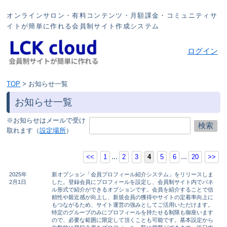
オンラインサロン・有料コンテンツ・月額課金・コミュニティサ
イトが簡単に作れる会員制サイト作成システム
ログイン
TOP
>
お知らせ一覧
お知らせ一覧
※お知らせはメールで受け
取れます（
設定場所
）
...
...
<<
1
2
3
4
5
6
20
>>
2025年
新オプション「会員プロフィール紹介システム」をリリースしま
2月1日
した。登録会員にプロフィールを設定し、会員制サイト内でパネ
ル形式で紹介ができるオプションです。会員を紹介することで信
頼性や親近感が向上し、新規会員の獲得やサイトの定着率向上に
もつながるため、サイト運営の強みとしてご活用いただけます。
特定のグループのみにプロフィールを持たせる制限も御座います
ので、必要な範囲に限定して頂くことも可能です。基本設定から