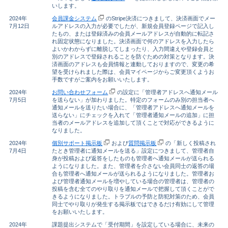
いします。
2024年
会員課金システム
のStripe決済につきまして、決済画面でメー
7月12日
ルアドレスの入力が必要でしたが、新規会員登録ページで記入し
たもの、または登録済みの会員メールアドレスが自動的に転記さ
れ固定状態になりました。決済画面で何のアドレスを入力したら
よいかわからずに離脱してしまったり、入力間違えや登録会員と
別のアドレスで登録されることを防ぐための対策となります。決
済画面のアドレスも会員情報と連動しておりますので、変更の希
望を受けられました際は、会員マイページからご変更頂くようお
手数ですがご案内をお願いいたします。
2024年
お問い合わせフォーム
の設定に「管理者アドレスへ通知メール
7月5日
を送らない」が加わりました。特定のフォームのみ別の担当者へ
通知メールを送りたい場合に、「管理者アドレスへ通知メールを
送らない」にチェックを入れて「管理者通知メールの追加」に担
当者のメールアドレスを追加して頂くことで対応ができるように
なりました。
2024年
個別サポート掲示板
および
質問掲示板
の「新しく投稿され
7月4日
たとき管理者に通知メールを送る」設定につきまして、管理者自
身が投稿および返答をしたものも管理者へ通知メールが送られる
ようになりました。また、管理者を介さない会員同士の返答の場
合も管理者へ通知メールが送られるようになりました。管理者お
よび管理者通知メールを増やしている場合の管理者は、管理者の
投稿を含む全てのやり取りを通知メールで把握して頂くことがで
きるようになりました。トラブルの予防と防犯対策のため、会員
同士でやり取りが発生する掲示板ではできるだけ有効にして管理
をお願いいたします。
2024年
課題提出システムで「受付期間」を設定している場合に、未来の