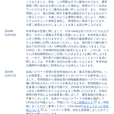
っておりました。現在、この問題はすでに解決されており、運営
者様へ問い合わせを受けられました場合は、再度ログインを試み
ていただけますようご案内をお願い申し上げます。また、今回の
問題により、個人情報に関する被害は確認されておりませんので
ご安心ください。今後このような事態が発生しないよう、内部シ
ステムのチェック体制を強化し、再発防止に努めてまいります。
大変ご迷惑をおかけしましたことを深くお詫び申し上げます。
2024年
年末年始の営業に関しまして、LCK cloudは全てのサービスおよび
12月24日
窓口・サポート業務を平常通り営業いたします。年末年始も変わ
らずご利用いただけますので、ご不明点や確認事項がございまし
たらお気軽にお問い合わせください。なお、他行宛ての銀行振り
込みで12月31日（火）15時以降に行われた送金につきましては、
1月6日（月）午前8時30分以降の処理となります。このため、シス
テムの有効期限切れにご注意いただきますようお願い申し上げま
す。一方で、同行宛ての銀行振込およびクレジットカード決済に
関しましては、平常通り当日のお取り扱いとなります。年末年始
の期間中の皆様のご利用を心よりお待ちしております。
2024年
会員パスワード管理の安全性強化のため「復元可能な暗号化」へ
12月17日
と仕様変更し、全ての会員制サイトのパスワードを暗号化いたし
ました。管理画面から登録会員の情報編集画面のパスワード項目
欄に暗号化されたパスワードが表示されますが、管理画面からは
従来通りの確認と変更が可能です。2024年11月30日時点のハッシ
ュ化をご利用中のサイトはそのままご利用いただけます。今回の
標準の暗号化による仕様変更に関しまして、運営者様の作業はご
不要でございます。会員データはパスワードの有無を選択して
CSV出力が可能となり、手順については
ご利用ガイド
をご用意
致しましたのでご参考ください。LCK cloudの
セキュリティと安全
性について
の「パスワード管理」項目も更新致しましたのでご
確認をお願いいたします。