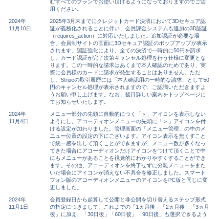
むすべてのプランでお使い頂けるようになっておりますのでご活
用ください。
2024年
2025年3月末までにクレジットカード決済において3Dセキュア認
11月10日
証が義務化されることに伴い、会員課金システムも追加の3D認証
（requires_action）に対応いたしました。追加認証が必要な場
合、会員制サイトの画面に3Dセキュア認証のポップアップが表示
されます。認証強化により、全ての決済で一時的に50円を請求
し、カード認証が完了次第キャンセル処理を行う仕様に変更とな
ります。この一時的な請求はあくまで本人確認のためであり、実
際に会員様のカードに請求が発生することはありません。ただ
し、Stripeの取引履歴には「本人確認用の一時的な請求」として50
円のキャンセル処理が表示されますので、ご認識いただきますよ
うお願い申し上げます。なお、後日詳しい案内をトップページに
てお知らせいたします。
2024年
メニュー部分の先頭に自動的につく「＞」アイコンを表示しない
11月4日
ようにし、アコーディオンメニューの先頭に「＞」アイコンを付
ける設定が加わりました。管理画面の「メニュー管理」の中のメ
ニュー位置の設定の下にございます。アイコン表示を無くすこと
で統一感を出して頂くことができますが、メニュー数が多くなっ
てきた場合にアコーディオンだけアイコンをつけて頂くことで中
にもメニューがあることを視覚的にわかりやすくすることができ
ます。その他、アコーディオンを終了せずに分離メニューをまた
いだ場合にアイコンが消えない不具合を修正しました。スマート
フォン版のアコーディオンメニューのアイコンをPC版と同じに変
更しました。
2024年
会員登録日から起算して公開と非公開を切り替えるステップ形式
11月1日
の指定につきまして、これまでの「1ヵ月後」「2ヵ月後」「3ヵ月
後」に加え、「30日後」「60日後」「90日後」も選択できるよう