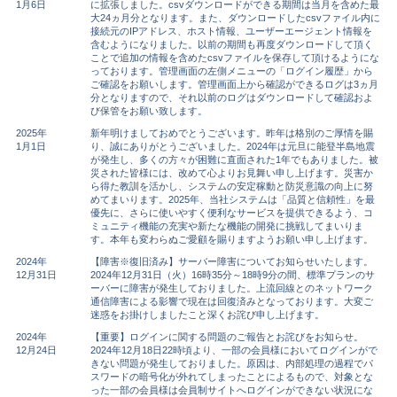
1月6日
に拡張しました。csvダウンロードができる期間は当月を含めた最
大24ヵ月分となります。また、ダウンロードしたcsvファイル内に
接続元のIPアドレス、ホスト情報、ユーザーエージェント情報を
含むようになりました。以前の期間も再度ダウンロードして頂く
ことで追加の情報を含めたcsvファイルを保存して頂けるようにな
っております。管理画面の左側メニューの「ログイン履歴」から
ご確認をお願いします。管理画面上から確認ができるログは3ヵ月
分となりますので、それ以前のログはダウンロードして確認およ
び保管をお願い致します。
2025年
新年明けましておめでとうございます。昨年は格別のご厚情を賜
1月1日
り、誠にありがとうございました。2024年は元旦に能登半島地震
が発生し、多くの方々が困難に直面された1年でもありました。被
災された皆様には、改めて心よりお見舞い申し上げます。災害か
ら得た教訓を活かし、システムの安定稼動と防災意識の向上に努
めてまいります。2025年、当社システムは「品質と信頼性」を最
優先に、さらに使いやすく便利なサービスを提供できるよう、コ
ミュニティ機能の充実や新たな機能の開発に挑戦してまいりま
す。本年も変わらぬご愛顧を賜りますようお願い申し上げます。
2024年
【障害※復旧済み】サーバー障害についてお知らせいたします。
12月31日
2024年12月31日（火）16時35分～18時9分の間、標準プランのサ
ーバーに障害が発生しておりました。上流回線とのネットワーク
通信障害による影響で現在は回復済みとなっております。大変ご
迷惑をお掛けしましたこと深くお詫び申し上げます。
2024年
【重要】ログインに関する問題のご報告とお詫びをお知らせ。
12月24日
2024年12月18日22時頃より、一部の会員様においてログインがで
きない問題が発生しておりました。原因は、内部処理の過程でパ
スワードの暗号化が外れてしまったことによるもので、対象とな
った一部の会員様は会員制サイトへログインができない状況にな