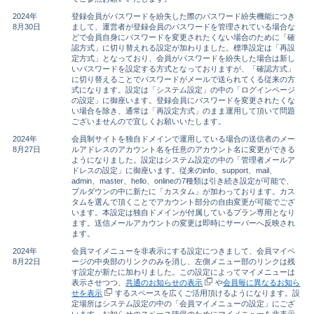
2024年
登録会員がパスワードを紛失した際のパスワード紛失機能につき
8月30日
まして、運営者が登録会員のパスワードを管理されている場合な
どで会員自身にパスワードを変更されたくない場合のために「確
認方式」に切り替えれる設定が加わりました。標準設定は「再設
定方式」となっており、会員がパスワードを紛失した場合は新し
いパスワードを設定する方式となっておりますが、「確認方式」
に切り替えることでパスワードがメールで送られてくる従来の方
式になります。設定は「システム設定」の中の「ログインページ
の設定」に御座います。登録会員にパスワードを変更されたくな
い場合を除き、通常は「再設定方式」のまま運用して頂いて問題
ございませんので宜しくお願いいたします。
2024年
会員制サイトを独自ドメインで運用している場合の送信者のメー
8月27日
ルアドレスのアカウント名を任意のアカウント名に変更ができる
ようになりました。設定はシステム設定の中の「管理者メールア
ドレスの設定」に御座います。従来のinfo、support、mail、
admin、master、hello、onlineの7種類は引き続き設定が可能で、
プルダウンの中に新たに「カスタム」が加わっております。カス
タムを選んで頂くことでアカウント部分の自由変更が可能でござ
います。本設定は独自ドメインが付属しているプラン専用となり
ます。送信メールアカウントの変更は即時にサーバーへ反映され
ます。
2024年
会員マイメニューを非表示にする設定につきまして、会員マイペ
8月22日
ージの中央部のリンクのみを消し、左側メニュー部のリンクは残
す設定が新たに加わりました。この設定によってマイメニューは
表示させつつ、
共通のお知らせの表示
や
会員毎に異なるお知ら
せを表示
するスペースを広くご活用頂けるようになります。設
定場所はシステム設定の中の「会員マイメニューの設定」にござ
います。お知らせのスペース確保のためにマイメニューを非表示