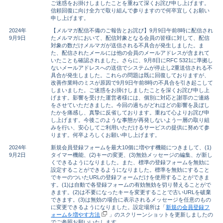
ご迷惑をお掛けしましたことを重ねて深くお詫び申し上げます。
信頼回復に向け全力で取り組んで参りますので何卒宜しくお願い
申し上げます。
2024年
【メルマガ配信不備のご報告とお詫び】9月9日午前8時に配信され
9月9日
たメルマガにおいて、配信対象となる会員の皆様に対して、配信
対象の数だけメルマガが送信される不具合が発生しました。ま
た、配信されたメールには他の会員のメールアドレスが含まれて
いたことも確認されました。さらに、9月8日にRFC 5321に準拠し
ないメールアドレスへの送信でシステムが停止し2重送信される不
具合が発生しました。これらの問題は既に回復しておりますが、
改善作業時のミスが原因で9月9日午前8時の不具合を引き起こして
しまいました。ご迷惑をお掛けしましたことを深くお詫び申し上
げます。影響を受けた運営者様には、個別に対応と謝罪のご連絡
をさせていただきました。今回の過ちがどれほどの影響を及ぼし
たかを痛感し、真摯に反省しております。重ねて心よりお詫び申
し上げます。今後このような事態が再発しないよう一層の取り組
みを行い、安心してご利用いただけるサービスの提供に努めて参
ります。何卒よろしくお願い申し上げます。
2024年
新規会員登録フォームを最大10個に増やす機能につきまして、(1)
9月2日
タイマー機能、(2)キーの変更、(3)無効メッセージの編集、が新し
くできるようになりました。また、標準の登録フォームを無効に
設定することができるようになりました。標準を無効にすること
でキーのついたURLの登録フォームだけを使用することができま
す。(1)は自動で各登録フォームの有効無効を切り替えることがで
きます。(2)は不要になったキーを変更することで古いURLを破棄
できます。(3)は無効の場合に表示されるメッセージを任意のもの
に変更できるようになりました。設定場所は「
新規の会員登録フ
ォームを増やす方法
」のスクリーンショットを更新しましたの
でご参照お願いいたします。