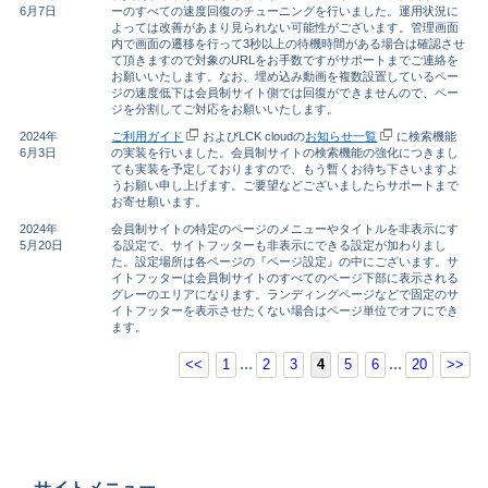
6月7日
ーのすべての速度回復のチューニングを行いました。運用状況に
よっては改善があまり見られない可能性がございます。管理画面
内で画面の遷移を行って3秒以上の待機時間がある場合は確認させ
て頂きますので対象のURLをお手数ですがサポートまでご連絡を
お願いいたします。なお、埋め込み動画を複数設置しているペー
ジの速度低下は会員制サイト側では回復ができませんので、ペー
ジを分割してご対応をお願いいたします。
2024年
ご利用ガイド
およびLCK cloudの
お知らせ一覧
に検索機能
6月3日
の実装を行いました。会員制サイトの検索機能の強化につきまし
ても実装を予定しておりますので、もう暫くお待ち下さいますよ
うお願い申し上げます。ご要望などございましたらサポートまで
お寄せ願います。
2024年
会員制サイトの特定のページのメニューやタイトルを非表示にす
5月20日
る設定で、サイトフッターも非表示にできる設定が加わりまし
た。設定場所は各ページの『ページ設定』の中にございます。サ
イトフッターは会員制サイトのすべてのページ下部に表示される
グレーのエリアになります。ランディングページなどで固定のサ
イトフッターを表示させたくない場合はページ単位でオフにでき
ます。
...
...
<<
1
2
3
4
5
6
20
>>