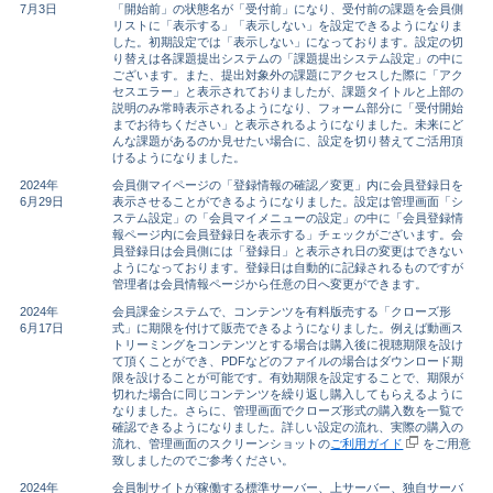
7月3日
「開始前」の状態名が「受付前」になり、受付前の課題を会員側
リストに「表示する」「表示しない」を設定できるようになりま
した。初期設定では「表示しない」になっております。設定の切
り替えは各課題提出システムの「課題提出システム設定」の中に
ございます。また、提出対象外の課題にアクセスした際に「アク
セスエラー」と表示されておりましたが、課題タイトルと上部の
説明のみ常時表示されるようになり、フォーム部分に「受付開始
までお待ちください」と表示されるようになりました。未来にど
んな課題があるのか見せたい場合に、設定を切り替えてご活用頂
けるようになりました。
2024年
会員側マイページの「登録情報の確認／変更」内に会員登録日を
6月29日
表示させることができるようになりました。設定は管理画面「シ
ステム設定」の「会員マイメニューの設定」の中に「会員登録情
報ページ内に会員登録日を表示する」チェックがございます。会
員登録日は会員側には「登録日」と表示され日の変更はできない
ようになっております。登録日は自動的に記録されるものですが
管理者は会員情報ページから任意の日へ変更ができます。
2024年
会員課金システムで、コンテンツを有料版売する「クローズ形
6月17日
式」に期限を付けて販売できるようになりました。例えば動画ス
トリーミングをコンテンツとする場合は購入後に視聴期限を設け
て頂くことができ、PDFなどのファイルの場合はダウンロード期
限を設けることが可能です。有効期限を設定することで、期限が
切れた場合に同じコンテンツを繰り返し購入してもらえるように
なりました。さらに、管理画面でクローズ形式の購入数を一覧で
確認できるようになりました。詳しい設定の流れ、実際の購入の
流れ、管理画面のスクリーンショットの
ご利用ガイド
をご用意
致しましたのでご参考ください。
2024年
会員制サイトが稼働する標準サーバー、上サーバー、独自サーバ