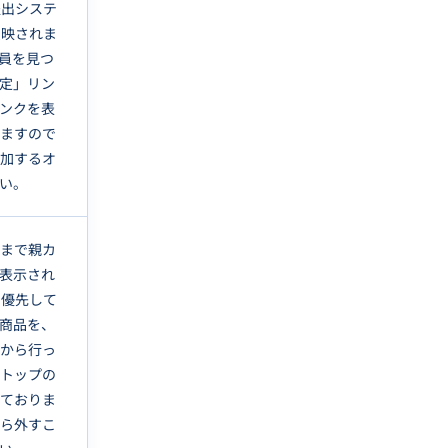
提出システ
反映されま
員を見つ
定」リン
ンクを表
きますので
追加するオ
い。
今まで親カ
表示され
で優先して
商品を、
」から行っ
はトップの
っておりま
から外すこ