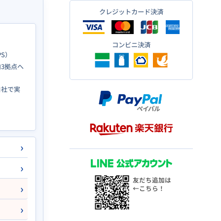
クレジットカード決済
コンビニ決済
PS）
3拠点へ
自社で実
友だち追加は
←こちら！