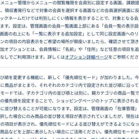
。メニュー管理からメニューの閲覧権限を会員別に設定する画面、課題
面、領収書発行などで対象の会員を選択する画面などの会員選択画面に
ックネームだけでは判別しにくい情報を表示することで、対象となる会
ります。設定は、管理画面の会員一覧画面上部にある「会員一覧の表示設
択画面の右上にも「一覧に表示する追加設定」として同じ設定画面へのリ
ョンの項目の内容表示をご希望の場所が御座いましたら、確認させて頂
追加オプションとは、会員情報に「名前」や「住所」など任意の項目を
なしでご利用頂けます。詳しくは
オプション詳細ページ
をご参照くださ
並び順を変更する機能に、新しく「優先順位モード」が加わりました。
とに商品がまとまり、それぞれのカテゴリ内で設定された並び順に沿って
位モードでは、子カテゴリ内の並び順とは別に、親カテゴリの商品一覧
この優先順を設定することで、ショッピングページのトップに表示される
由に並び替えることが可能になります。設定は、管理画面の「在庫管理
選択した場合にのみ商品の並び替え項目が表示されていましたが、現在
」の項目が表示され、優先順位モードによる並び替えができるようにな
定商品などを上部に表示したい場合にご活用ください。優先順位モード