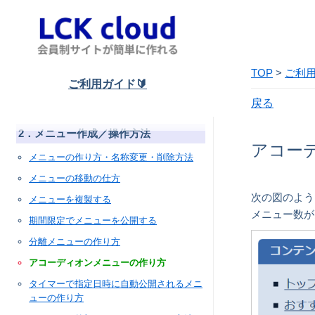
管理画面から登録した会員に一括でパスワ
ードを送る
新規の会員登録の受付を休止する方法
グループに期限を設定する方法
ニックネームを管理番号・システムIDに変
ご利用ガイド🔰
更する方法
2．メニュー作成／操作方法
メニューの作り方・名称変更・削除方法
メニューの移動の仕方
メニューを複製する
期間限定でメニューを公開する
分離メニューの作り方
アコーディオンメニューの作り方
タイマーで指定日時に自動公開されるメニ
ューの作り方