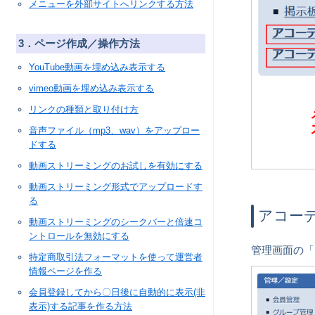
メニューを外部サイトへリンクする方法
3．ページ作成／操作方法
YouTube動画を埋め込み表示する
vimeo動画を埋め込み表示する
リンクの種類と取り付け方
音声ファイル（mp3、wav）をアップロー
ドする
動画ストリーミングのお試しを有効にする
動画ストリーミング形式でアップロードす
る
動画ストリーミングのシークバーと倍速コ
ントロールを無効にする
特定商取引法フォーマットを使って運営者
情報ページを作る
会員登録してから〇日後に自動的に表示(非
表示)する記事を作る方法